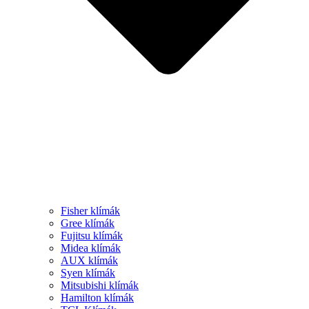
Fisher klímák
Gree klímák
Fujitsu klímák
Midea klímák
AUX klímák
Syen klímák
Mitsubishi klímák
Hamilton klímák