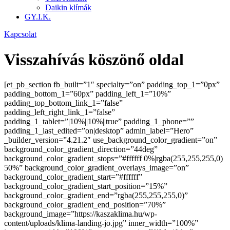
Daikin klímák
GY.I.K.
Kapcsolat
Visszahívás köszönő oldal
[et_pb_section fb_built=”1″ specialty=”on” padding_top_1=”0px”
padding_bottom_1=”60px” padding_left_1=”10%”
padding_top_bottom_link_1=”false”
padding_left_right_link_1=”false”
padding_1_tablet=”|10%||10%||true” padding_1_phone=””
padding_1_last_edited=”on|desktop” admin_label=”Hero”
_builder_version=”4.21.2″ use_background_color_gradient=”on”
background_color_gradient_direction=”44deg”
background_color_gradient_stops=”#ffffff 0%|rgba(255,255,255,0)
50%” background_color_gradient_overlays_image=”on”
background_color_gradient_start=”#ffffff”
background_color_gradient_start_position=”15%”
background_color_gradient_end=”rgba(255,255,255,0)”
background_color_gradient_end_position=”70%”
background_image=”https://kaszaklima.hu/wp-
content/uploads/klima-landing-jo.jpg” inner_width=”100%”