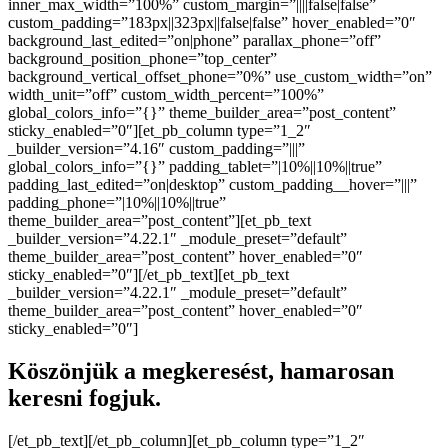
inner_max_width=”100%” custom_margin=”||||false|false”
custom_padding=”183px||323px||false|false” hover_enabled=”0″
background_last_edited=”on|phone” parallax_phone=”off”
background_position_phone=”top_center”
background_vertical_offset_phone=”0%” use_custom_width=”on”
width_unit=”off” custom_width_percent=”100%”
global_colors_info=”{}” theme_builder_area=”post_content”
sticky_enabled=”0″][et_pb_column type=”1_2″
_builder_version=”4.16″ custom_padding=”|||”
global_colors_info=”{}” padding_tablet=”|10%||10%||true”
padding_last_edited=”on|desktop” custom_padding__hover=”|||”
padding_phone=”|10%||10%||true”
theme_builder_area=”post_content”][et_pb_text
_builder_version=”4.22.1″ _module_preset=”default”
theme_builder_area=”post_content” hover_enabled=”0″
sticky_enabled=”0″][/et_pb_text][et_pb_text
_builder_version=”4.22.1″ _module_preset=”default”
theme_builder_area=”post_content” hover_enabled=”0″
sticky_enabled=”0″]
Köszönjük a megkeresést, hamarosan
keresni fogjuk.
[/et_pb_text][/et_pb_column][et_pb_column type=”1_2″