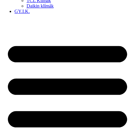
TCL Klímák
Daikin klímák
GY.I.K.