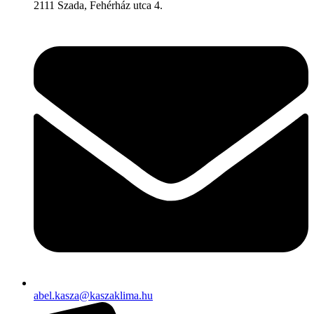
2111 Szada, Fehérház utca 4.
abel.kasza@kaszaklima.hu