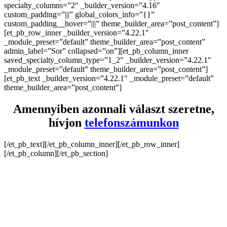
specialty_columns=”2″ _builder_version=”4.16″
custom_padding=”|||” global_colors_info=”{}”
custom_padding__hover=”|||” theme_builder_area=”post_content”]
[et_pb_row_inner _builder_version=”4.22.1″
_module_preset=”default” theme_builder_area=”post_content”
admin_label=”Sor” collapsed=”on”][et_pb_column_inner
saved_specialty_column_type=”1_2″ _builder_version=”4.22.1″
_module_preset=”default” theme_builder_area=”post_content”]
[et_pb_text _builder_version=”4.22.1″ _module_preset=”default”
theme_builder_area=”post_content”]
Amennyiben azonnali választ szeretne,
hívjon
telefonszámunkon
[/et_pb_text][/et_pb_column_inner][/et_pb_row_inner]
[/et_pb_column][/et_pb_section]