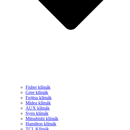
Fisher klímák
Gree klímák
Fujitsu klímák
Midea klímák
AUX klímák
Syen klímák
Mitsubishi klímák
Hamilton klímák
TCL Klímák