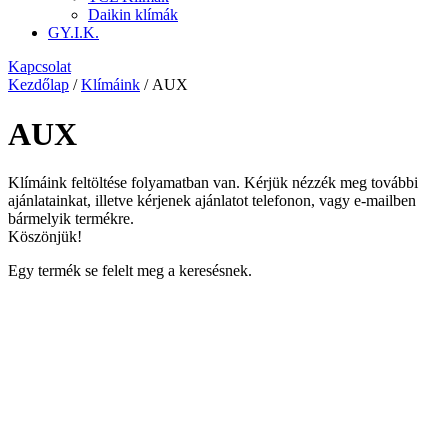
Daikin klímák
GY.I.K.
Kapcsolat
Kezdőlap
/
Klímáink
/ AUX
AUX
Klímáink feltöltése folyamatban van. Kérjük nézzék meg további
ajánlatainkat, illetve kérjenek ajánlatot telefonon, vagy e-mailben
bármelyik termékre.
Köszönjük!
Egy termék se felelt meg a keresésnek.