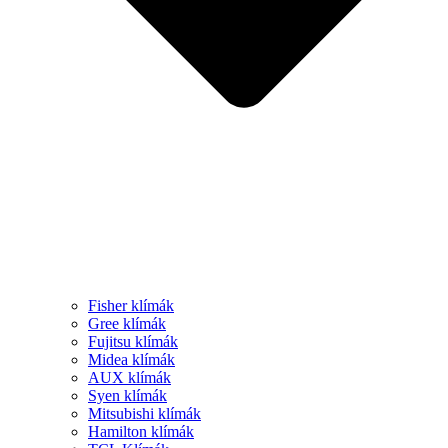
Fisher klímák
Gree klímák
Fujitsu klímák
Midea klímák
AUX klímák
Syen klímák
Mitsubishi klímák
Hamilton klímák