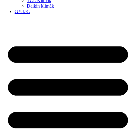
TCL Klímák
Daikin klímák
GY.I.K.