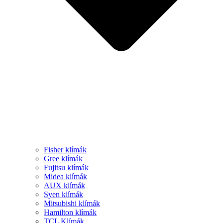
Fisher klímák
Gree klímák
Fujitsu klímák
Midea klímák
AUX klímák
Syen klímák
Mitsubishi klímák
Hamilton klímák
TCL Klímák