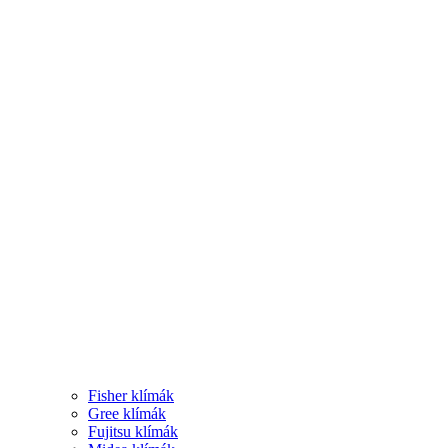
Fisher klímák
Gree klímák
Fujitsu klímák