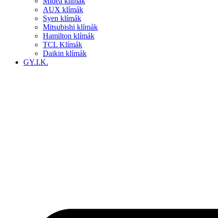
Midea klímák
AUX klímák
Syen klímák
Mitsubishi klímák
Hamilton klímák
TCL Klímák
Daikin klímák
GY.I.K.