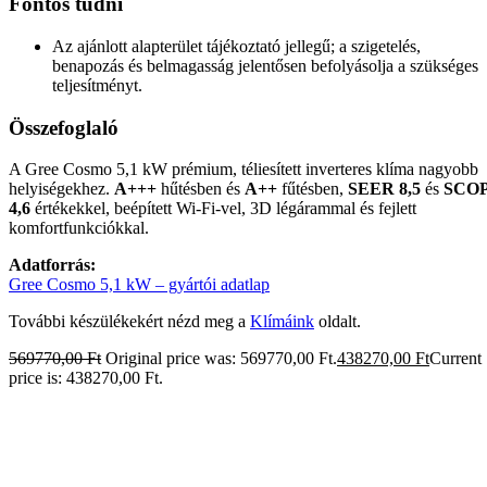
Fontos tudni
Az ajánlott alapterület tájékoztató jellegű; a szigetelés,
benapozás és belmagasság jelentősen befolyásolja a szükséges
teljesítményt.
Összefoglaló
A Gree Cosmo 5,1 kW prémium, téliesített inverteres klíma nagyobb
helyiségekhez.
A+++
hűtésben és
A++
fűtésben,
SEER 8,5
és
SCO
4,6
értékekkel, beépített Wi-Fi-vel, 3D légárammal és fejlett
komfortfunkciókkal.
Adatforrás:
Gree Cosmo 5,1 kW – gyártói adatlap
További készülékekért nézd meg a
Klímáink
oldalt.
569770,00
Ft
Original price was: 569770,00 Ft.
438270,00
Ft
Current
price is: 438270,00 Ft.