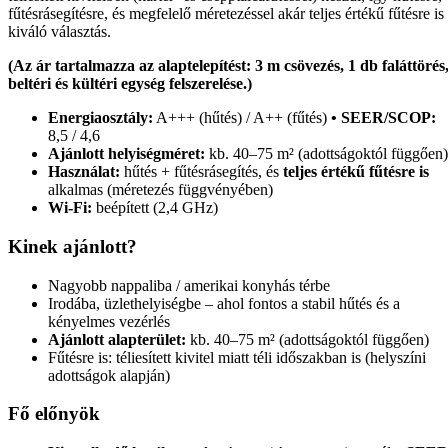
fűtésrásegítésre, és megfelelő méretezéssel akár teljes értékű fűtésre is
kiváló választás.
(Az ár tartalmazza az alaptelepítést: 3 m csövezés, 1 db faláttörés
beltéri és kültéri egység felszerelése.)
Energiaosztály:
A+++ (hűtés) / A++ (fűtés)
• SEER/SCOP:
8,5 / 4,6
Ajánlott helyiségméret:
kb. 40–75 m² (adottságoktól függően)
Használat:
hűtés + fűtésrásegítés, és
teljes értékű fűtésre is
alkalmas (méretezés függvényében)
Wi-Fi:
beépített (2,4 GHz)
Kinek ajánlott?
Nagyobb nappaliba / amerikai konyhás térbe
Irodába, üzlethelyiségbe – ahol fontos a stabil hűtés és a
kényelmes vezérlés
Ajánlott alapterület:
kb. 40–75 m² (adottságoktól függően)
Fűtésre is: téliesített kivitel miatt téli időszakban is (helyszíni
adottságok alapján)
Fő előnyök