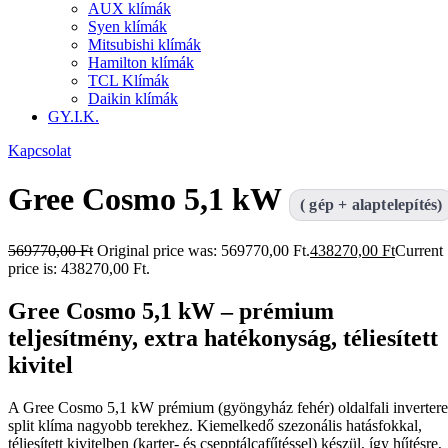
AUX klímák
Syen klímák
Mitsubishi klímák
Hamilton klímák
TCL Klímák
Daikin klímák
GY.I.K.
Kapcsolat
Gree Cosmo 5,1 kW
( gép + alaptelepítés)
569770,00
Ft
Original price was: 569770,00 Ft.
438270,00
Ft
Current
price is: 438270,00 Ft.
Gree Cosmo 5,1 kW – prémium
teljesítmény, extra hatékonyság, téliesített
kivitel
A Gree Cosmo 5,1 kW prémium (gyöngyház fehér) oldalfali invertere
split klíma nagyobb terekhez. Kiemelkedő szezonális hatásfokkal,
téliesített kivitelben (karter- és csepptálcafűtéssel) készül, így hűtésre,