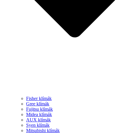
Fisher klímák
Gree klímák
Fujitsu klímák
Midea klímák
AUX klímák
Syen klímák
Mitsubishi klímák