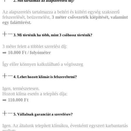
2. Mit tartalmaz az alapszerelési díj?
Az alapszerelés tartalmazza a beltéri és kültéri egység szakszerű
felszerelését, beüzemelést,
3 méter csővezeték kiépítését, valamint
egy faláttörést.
3. Mi történik ha több, mint 3 csőhossz történik?
3 méter felett a többlet szerelési díj:
➡️
10.000 Ft / folyóméter
Így előre könnyen kalkulálható a végösszeg
4. Lehet hozott klímát is felszereltetni?
Igen, természetesen.
Hozott klíma esetén a telepítés díja:
➡️
110.000 Ft
5. Vállalnak garanciát a szerelésre?
Igen. Az általunk telepített klímákra, évenkénti egyszeri karbantartás
mellett: