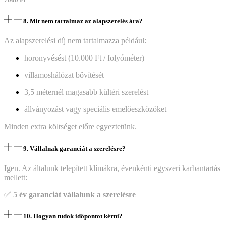
8. Mit nem tartalmaz az alapszerelés ára?
Az alapszerelési díj nem tartalmazza például:
horonyvésést (10.000 Ft / folyóméter)
villamoshálózat bővítését
3,5 méternél magasabb kültéri szerelést
állványozást vagy speciális emelőeszközöket
Minden extra költséget előre egyeztetünk.
9. Vállalnak garanciát a szerelésre?
Igen. Az általunk telepített klímákra, évenkénti egyszeri karbantartás
mellett:
✅
5 év garanciát vállalunk a szerelésre
10. Hogyan tudok időpontot kérni?