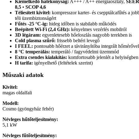
Kiemelkedő hatékonyság:
A+++ / A++ energiaosztály,
SEE
8,5
•
SCOP 4,6
Téliesített kivitel:
kompresszor karter- és csepptálcafűtés a job
téli üzembiztonságért
Fűtés -25 °C-ig:
hideg időben is stabilabb működés
Beépített Wi-Fi (2,4 GHz):
kényelmes vezérlés mobilról
3D légáram:
egyenletesebb hőeloszlás nagyobb terekben is
Cold plasma szűrő:
frissebb beltéri levegő
I FEEL:
pontosabb hőérzet a távirányítóba integrált hőmérővel
8 °C temperálás:
temperáló / fagyvédelmi üzemmód
Extra csendes kialakítás:
komfortosabb jelenlét a helyiségben
H tarifa:
igényelhető (feltételek szerint)
Műszaki adatok
Kivitel:
magas oldalfali
Modell:
Cosmo (gyöngyház fehér)
Névleges hűtőteljesítmény:
5,1 kW
Névleges fűtőteljesítmény: