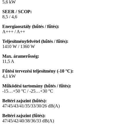
5,6 kW
SEER / SCOP:
8,5 / 4,6
Energiaosztály (hűtés / fűtés):
A+++ / A++
Teljesítményfelvétel (hűtés / fűtés):
1410 W / 1360 W
Max. áramerősség:
11,5 A
Fűtési tervezési teljesítmény (-10 °C):
4,1 kW
Működési tartomány (hűtés / fűtés):
-15…+50 °C / -25…+30 °C
Beltéri zajszint (hűtés):
47/45/43/41/35/33/30/26 dB(A)
Beltéri zajszint (fűtés):
47/45/42/40/38/36/33 dB(A)