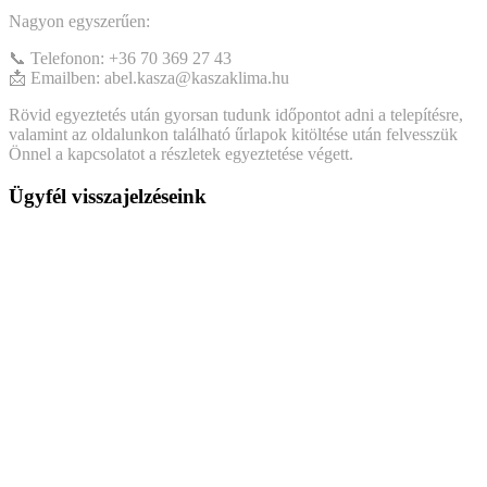
Nagyon egyszerűen:
📞 Telefonon: +36 70 369 27 43
📩 Emailben: abel.kasza@kaszaklima.hu
Rövid egyeztetés után gyorsan tudunk időpontot adni a telepítésre,
valamint az oldalunkon található űrlapok kitöltése után felvesszük
Önnel a kapcsolatot a részletek egyeztetése végett.
Ügyfél visszajelzéseink