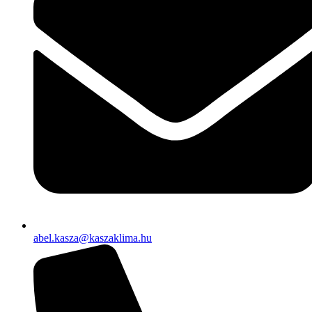
abel.kasza@kaszaklima.hu