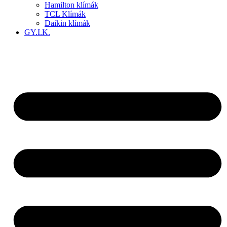
Hamilton klímák
TCL Klímák
Daikin klímák
GY.I.K.