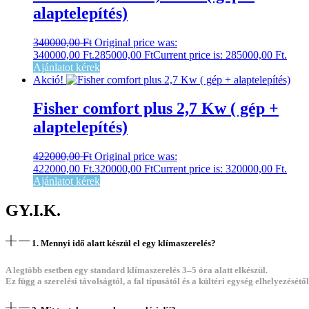
alaptelepítés)
340000,00
Ft
Original price was:
340000,00 Ft.
285000,00
Ft
Current price is: 285000,00 Ft.
Ajánlatot kérek
Akció!
Fisher comfort plus 2,7 Kw
( gép +
alaptelepítés)
422000,00
Ft
Original price was:
422000,00 Ft.
320000,00
Ft
Current price is: 320000,00 Ft.
Ajánlatot kérek
GY.I.K.
1. Mennyi idő alatt készül el egy klímaszerelés?
A legtöbb esetben egy standard klímaszerelés
3–5 óra alatt elkészül
.
Ez függ a szerelési távolságtól, a fal típusától és a kültéri egység elhelyezésétől