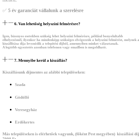
✅
5 év garanciát vállalunk a szerelésre
6. Van lehetőség helyszíni felmérésre?
Igen, bizonyos esetekben szükség lehet helyszíni felmérésre, például bonyolultabb
elhelyezésnél, ilyenkor ha mindenképp szükséges elvégezzük a helyszíni felmérést, melynek 
kiszállítása díja levonódik a telepítési díjból, amennyiben minket választanak.
A legtöbb egyeztetés azonban telefonon vagy emailben is megoldható.
7. Mennyibe kerül a kiszállás?
Kiszállásunk díjmentes az alábbi településeken:
Szada
Gödöllő
Veresegyház
Erdőkertes
Más településeken is elérhetőek vagyunk, (főként Pest megyében) kiszállási díj
7000 Ft