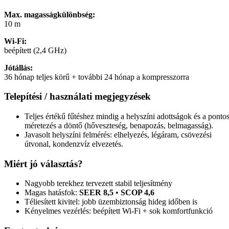
Max. magasságkülönbség:
10 m
Wi-Fi:
beépített (2,4 GHz)
Jótállás:
36 hónap teljes körű + további 24 hónap a kompresszorra
Telepítési / használati megjegyzések
Teljes értékű fűtéshez mindig a helyszíni adottságok és a ponto
méretezés a döntő (hőveszteség, benapozás, belmagasság).
Javasolt helyszíni felmérés: elhelyezés, légáram, csövezési
útvonal, kondenzvíz elvezetés.
Miért jó választás?
Nagyobb terekhez tervezett stabil teljesítmény
Magas hatásfok:
SEER 8,5
•
SCOP 4,6
Téliesített kivitel: jobb üzembiztonság hideg időben is
Kényelmes vezérlés: beépített Wi-Fi + sok komfortfunkció