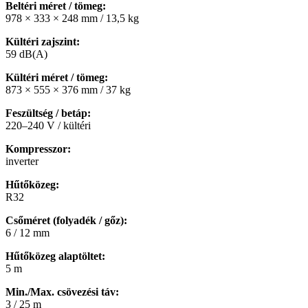
Beltéri méret / tömeg:
978 × 333 × 248 mm / 13,5 kg
Kültéri zajszint:
59 dB(A)
Kültéri méret / tömeg:
873 × 555 × 376 mm / 37 kg
Feszültség / betáp:
220–240 V / kültéri
Kompresszor:
inverter
Hűtőközeg:
R32
Csőméret (folyadék / gőz):
6 / 12 mm
Hűtőközeg alaptöltet:
5 m
Min./Max. csövezési táv:
3 / 25 m