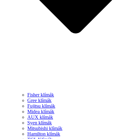
Fisher klímák
Gree klímák
Fujitsu klímák
Midea klímák
AUX klímák
Syen klímák
Mitsubishi klímák
Hamilton klímák