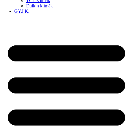
TCL Klímák
Daikin klímák
GY.I.K.