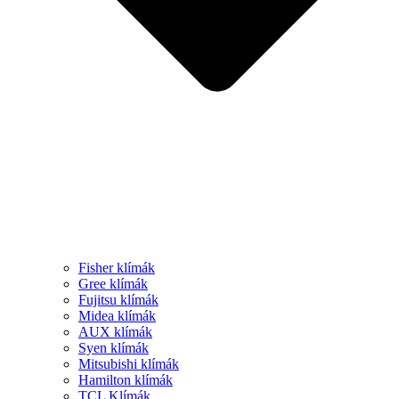
Fisher klímák
Gree klímák
Fujitsu klímák
Midea klímák
AUX klímák
Syen klímák
Mitsubishi klímák
Hamilton klímák
TCL Klímák