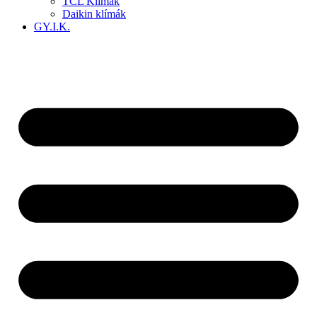
TCL Klímák
Daikin klímák
GY.I.K.