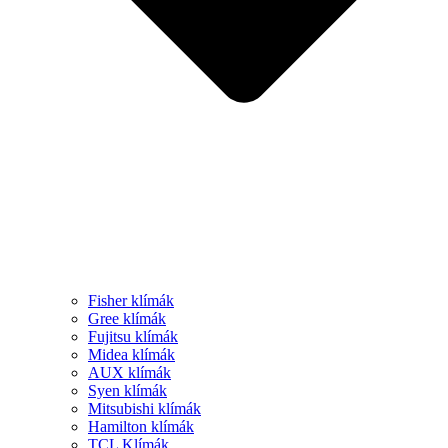
Fisher klímák
Gree klímák
Fujitsu klímák
Midea klímák
AUX klímák
Syen klímák
Mitsubishi klímák
Hamilton klímák
TCL Klímák