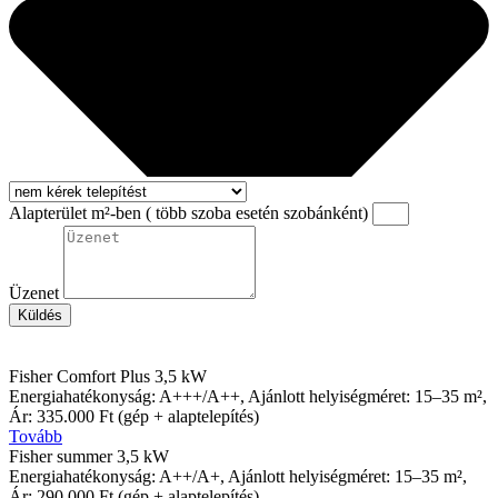
Alapterület m²-ben ( több szoba esetén szobánként)
Üzenet
Küldés
Fisher Comfort Plus 3,5 kW
Energiahatékonyság: A+++/A++, Ajánlott helyiségméret: 15–35 m²,
Ár: 335.000 Ft (gép + alaptelepítés)
Tovább
Fisher summer 3,5 kW​
Energiahatékonyság: A++/A+, Ajánlott helyiségméret: 15–35 m²,
Ár: 290.000 Ft (gép + alaptelepítés)