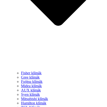
Fisher klímák
Gree klímák
Fujitsu klímák
Midea klímák
AUX klímák
Syen klímák
Mitsubishi klímák
Hamilton klímák