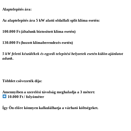
Alaptelepítés ára:
Az alaptelepítés ára 5 kW alatti oldalfali split klíma esetén:
100.000 Ft (általunk biztosított klíma esetén)
130.000 Ft (hozott klímaberendezés esetén)
5 kW feletti készülékek és egyedi telepítési helyzetek esetén külön ajánlatot
adunk
.
Többlet csővezeték díja:
Amennyiben a szerelési távolság meghaladja a 3 métert:
10.000 Ft / folyóméter
Így Ön előre könnyen kalkulálhatja a várható költségeket.