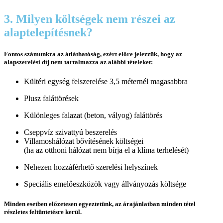
3. Milyen költségek nem részei az
alaptelepítésnek?
Fontos számunkra az átláthatóság, ezért előre jelezzük, hogy az
alapszerelési díj nem tartalmazza az alábbi tételeket:
Kültéri egység felszerelése 3,5 méternél magasabbra
Plusz faláttörések
Különleges falazat (beton, vályog) faláttörés
Cseppvíz szivattyú beszerelés
Villamoshálózat bővítésének költségei
(ha az otthoni hálózat nem bírja el a klíma terhelését)
Nehezen hozzáférhető szerelési helyszínek
Speciális emelőeszközök vagy állványozás költsége
Minden esetben előzetesen egyeztetünk, az árajánlatban minden tétel
részletes feltüntetésre kerül.