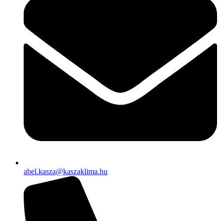
abel.kasza@kaszaklima.hu