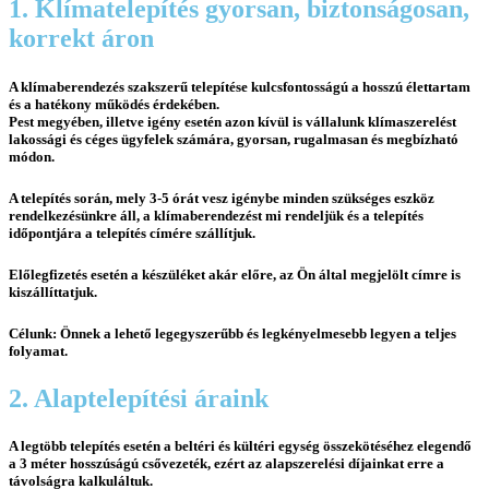
1. Klímatelepítés gyorsan, biztonságosan,
korrekt áron
A klímaberendezés szakszerű telepítése kulcsfontosságú
a hosszú élettartam
és a hatékony működés érdekében.
Pest megyében, illetve igény esetén azon kívül is vállalunk klímaszerelést
lakossági és céges ügyfelek számára, gyorsan, rugalmasan és megbízható
módon.
A telepítés során, mely
3-5 órát vesz igénybe
minden szükséges eszköz
rendelkezésünkre áll, a klímaberendezést mi rendeljük és a telepítés
időpontjára a telepítés címére szállítjuk.
Előlegfizetés esetén a készüléket akár előre, az Ön által megjelölt címre is
kiszállíttatjuk.
Célunk:
Önnek a lehető legegyszerűbb és legkényelmesebb legyen a teljes
folyamat.
2. Alaptelepítési áraink
A legtöbb telepítés esetén a beltéri és kültéri egység összekötéséhez elegendő
a 3 méter hosszúságú csővezeték, ezért az alapszerelési díjainkat erre a
távolságra kalkuláltuk.