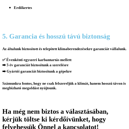
Erdőkertes
5. Garancia és hosszú távú biztonság
Az általunk biztosított és telepített klímaberendezésekre garanciát vállalunk.
✅ Évenkénti egyszeri karbantartás mellett
➡️
5 év garanciát biztosítunk a szerelésre
➡️ G
yártói garanciát biztosítunk a gépekre
Számunkra fontos, hogy ne csak felszereljük a klímát, hanem hosszú távon is
megbízható megoldást nyújtsunk.
Ha még nem biztos a választásában,
kérjük töltse ki kérdőívünket, hogy
felvehessük Önnel a kapcsolatot!